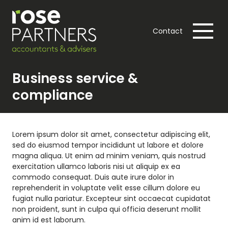
Contact
Business service &
compliance
Lorem ipsum dolor sit amet, consectetur adipiscing elit,
sed do eiusmod tempor incididunt ut labore et dolore
magna aliqua. Ut enim ad minim veniam, quis nostrud
exercitation ullamco laboris nisi ut aliquip ex ea
commodo consequat. Duis aute irure dolor in
reprehenderit in voluptate velit esse cillum dolore eu
fugiat nulla pariatur. Excepteur sint occaecat cupidatat
non proident, sunt in culpa qui officia deserunt mollit
anim id est laborum.