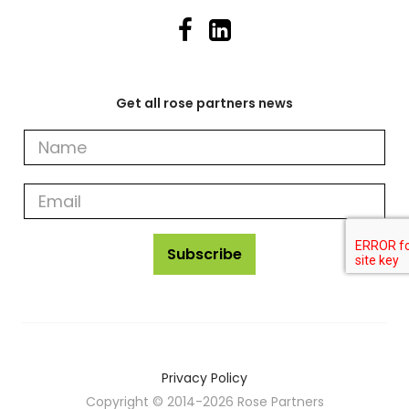
Get all rose partners news
Get
all
rose
partners
news
Subscribe
Privacy Policy
Copyright © 2014-2026 Rose Partners